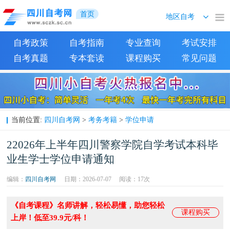
首页
自考政策
自考指南
专业查询
考试安排
自考真题
专本套读
课程购买
常见问题
四川自考网
考务考籍
学位申请
当前位置:
>
>
22026年上半年四川警察学院自学考试本科毕
业生学士学位申请通知
编辑：
四川自考网
日期：2026-07-07
阅读：
17次
《自考课程》名师讲解，轻松易懂，助您轻松
课程购买
上岸！低至39.9元/科！