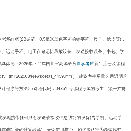
考场作答(2B铅笔、0.5毫米黑色字迹的签字笔、尺子、橡皮等)，
表、运动手环、电子存储记忆录放设备、发送接收设备、书包、学
具体见《2025年下半年四川省高等教育
新生注册及课程
自学考试
cn/Html/202508/Newsdetail_4439.html)。建议考生尽量选用透明笔
程序与方法》(课程代码：04851)等课程考试的考生，须一并携
被发现携带任何具有发送或接收信息功能的设备(含手机、运动手
有存储功能的计算器等)，无论使用与否，均将被认定为考试作弊。