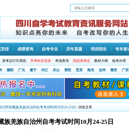
试安排
成绩查询
自考专业
历年真题
培训招生
专本套
准考证打印系统
开考科目安排
考场查询
找回准考证
教材大纲
免考办理
州
德阳
广元
遂宁
内江
乐山
资阳
宜宾
南充
达州
雅安
广安
0月四川阿坝藏族羌族自治州自考考试时间10月24-25日
> 浏览文章
坝藏族羌族自治州自考考试时间10月24-25日