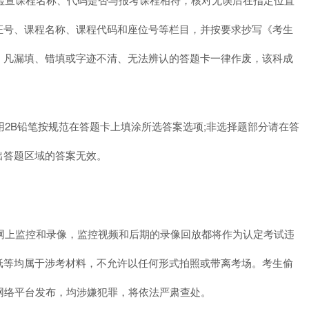
证号、课程名称、课程代码和座位号等栏目，并按要求抄写《考生
，凡漏填、错填或字迹不清、无法辨认的答题卡一律作废，该科成
2B铅笔按规范在答题卡上填涂所选答案选项;非选择题部分请在答
出答题区域的答案无效。
网上监控和录像，监控视频和后期的录像回放都将作为认定考试违
纸等均属于涉考材料，不允许以任何形式拍照或带离考场。考生偷
网络平台发布，均涉嫌犯罪，将依法严肃查处。