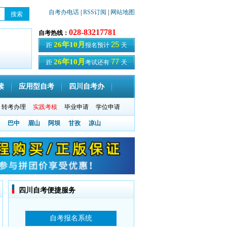
自考办电话
|
RSS订阅
|
网站地图
028-83217781
自考热线：
25
26年10月
距
报名预计
天
77
26年10月
距
考试还有
天
读
应用型自考
四川自考办
转考办理
实践考核
毕业申请
学位申请
巴中
眉山
阿坝
甘孜
凉山
四川自考便捷服务