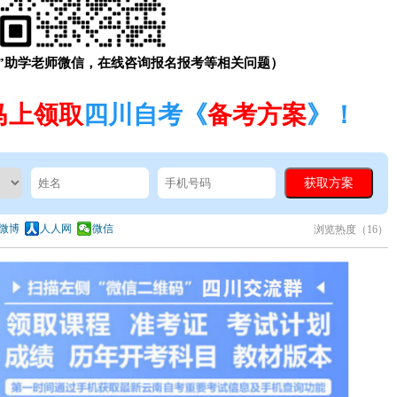
”助学老师微信，在线咨询报名报考等相关问题）
马上领取
四川自考《
备考方案
》！
微博
人人网
微信
浏览热度（
16）