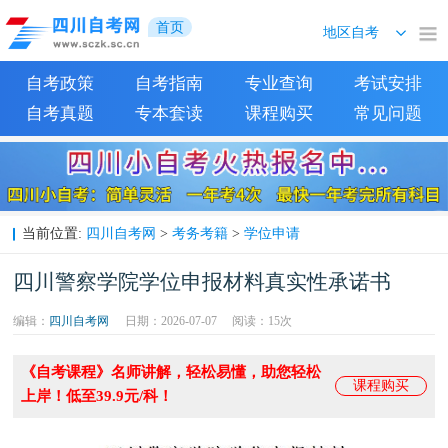
首页
自考政策
自考指南
专业查询
考试安排
自考真题
专本套读
课程购买
常见问题
四川自考网
考务考籍
学位申请
当前位置:
>
>
四川警察学院学位申报材料真实性承诺书
编辑：
四川自考网
日期：2026-07-07
阅读：
15次
《自考课程》名师讲解，轻松易懂，助您轻松
课程购买
上岸！低至39.9元/科！