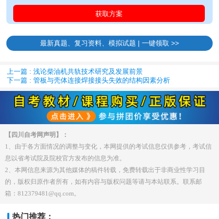
最新真题、复习资料、模拟试题 | 一键领取 >>
上一篇 : 浅论柴油机共轨技术研究及发展前景
下一篇 : 管板与壳体连接焊接接头失效的结构因素分析
【四川自考网声明】：
1、由于各方面情况的调整与变化，本网提供的考试信息仅供参考，考试信
息以省考试院及院校官方发布的信息为准。
2、本网信息来源为其他媒体的稿件转载，免费转载出于非商业性学习目
的，版权归原作者所有，如有内容与版权问题等请与本站联系。联系邮
箱：812379481@qq.com。
热门推荐：