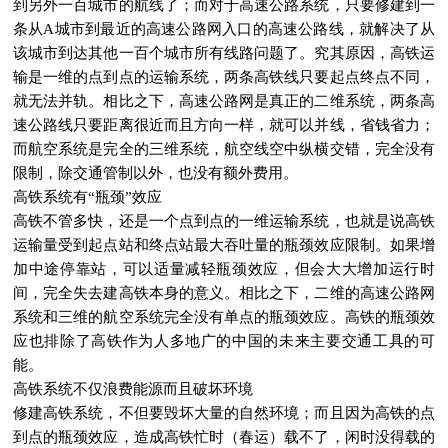
到另外一百城市的航线了；而对于高速公路系统，只要修建到一
条从A城市到最近的高速公路网入口的高速公路线，就解决了从
该城市到达其他一百个城市所有线路问题了。究其原因，高铁运
输是一维的点到点的运输系统，两条高铁线只要起点终点不同，
就无法并轨。相比之下，高速公路网是真正的二维系统，两条高
速公路线只要距离很近而且方向一样，就可以并线，省钱省力；
而航空系统是完全的三维系统，航空线空中纵横交错，完全没有
限制，除交通管制以外，也没有额外费用。
高铁系统有“瓶颈”效应
高铁不管多快，还是一个点到点的一维运输系统，也就是说高铁
运输量受到起点站和终点站最大吞吐量的瓶颈效应限制。如果增
加中途停靠站，可以适量减轻瓶颈效应，但会大大增加运行时
间，完全失去建高铁本身的意义。相比之下，二维的高速公路网
系统和三维的航空系统完全没有单点的瓶颈效应。高铁的瓶颈效
应也排除了高铁作为人多地广的中国的未来主要交通工具的可
能。
高铁系统不仅浪费能源而且破坏环境
修建高铁系统，不但要毁坏大量的自然环境；而且因为高铁的点
到点的瓶颈效应，造成高铁忙时（春运）载不了，闲时没得载的