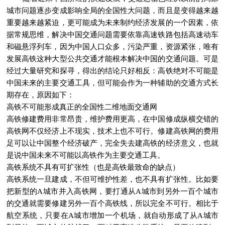
城市问题逐步变成影响全局的全国性大问题，而且是变得越来越
重要越来越紧迫，更可能成为未来制约经济发展的一个因素，依
据常规思维，解决中国交通问题需要依靠高速铁路包括高速动车
和磁悬浮列车，因为中国人口众多，污染严重，资源紧张，唯有
发展高铁这种大型公共交通才能根本解决中国的交通问题。可是
经过大量研究和探寻，得出的结论只好相反：高铁绝对不可能是
中国未来的主要交通工具，但可能会作为一种辅助的交通方式长
期存在，原因如下：
高铁不可能形成真正的全国性二维地面交通网
高铁修建费用非常昂贵，维护费用更高，在中国修成纵横交错的
高铁网不仅经济上不现实，技术上也不可行。修建高铁网的费用
足可以让中国整个经济破产，完全失去建高铁的经济意义，也就
是说中国未来不可能以高铁作为主要交通工具。
高铁系统不具有可扩张性（也是高铁最致命的缺点）
高铁系统一旦建成，不但可维护性差，也不具有扩张性。比如要
把新型的A城市并入高铁网，要打通从A城市到另外一百个城市
的交通就需要修建另外一百个高铁线，所以完全不可行。相比于
航空系统，只要在A城市增加一个机场，就自动形成了从A城市