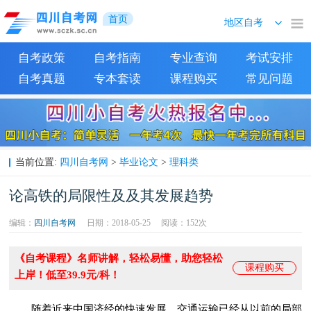
首页
自考政策
自考指南
专业查询
考试安排
自考真题
专本套读
课程购买
常见问题
四川自考网
毕业论文
理科类
当前位置:
>
>
论高铁的局限性及及其发展趋势
编辑：
四川自考网
日期：2018-05-25
阅读：
152次
《自考课程》名师讲解，轻松易懂，助您轻松
课程购买
上岸！低至39.9元/科！
随着近来中国济经的快速发展，交通运输已经从以前的局部