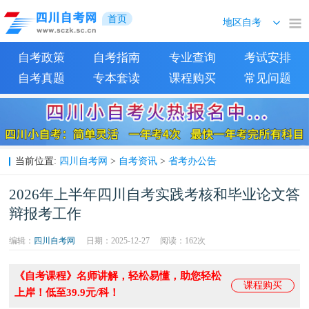
首页
自考政策
自考指南
专业查询
考试安排
自考真题
专本套读
课程购买
常见问题
四川自考网
自考资讯
省考办公告
当前位置:
>
>
2026年上半年四川自考实践考核和毕业论文答
辩报考工作
编辑：
四川自考网
日期：2025-12-27
阅读：
162次
《自考课程》名师讲解，轻松易懂，助您轻松
课程购买
上岸！低至39.9元/科！