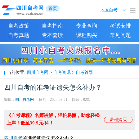
首页
自考政策
自考指南
专业查询
考试安排
自考真题
专本套读
课程购买
常见问题
四川自考网
自考资讯
自考答疑
当前位置:
>
>
四川自考的准考证遗失怎么补办？
编辑：
四川自考网
日期：2025-08-21
阅读：
92次
《自考课程》名师讲解，轻松易懂，助您轻松
课程购买
上岸！低至39.9元/科！
四川自考
的准考证遗失怎么补办？