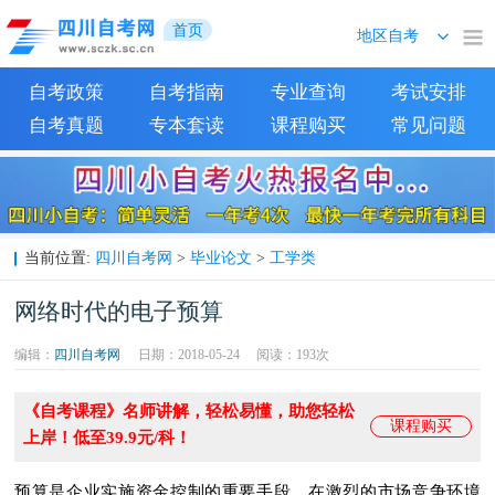
首页
自考政策
自考指南
专业查询
考试安排
自考真题
专本套读
课程购买
常见问题
四川自考网
毕业论文
工学类
当前位置:
>
>
网络时代的电子预算
编辑：
四川自考网
日期：2018-05-24
阅读：
193次
《自考课程》名师讲解，轻松易懂，助您轻松
课程购买
上岸！低至39.9元/科！
预算是企业实施资金控制的重要手段，在激烈的市场竞争环境