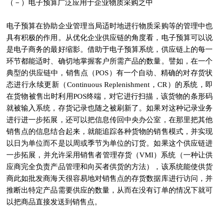
（－）电子预算广泛应用于企业物质采购之中
电子预算在协助企业管理当局适时地进行物质采购等的管理中也
具有积极的作用。从优化企业供应链的角度看，电子预算可以说
是电子商务的最好缩影。借助于电子预算系统，供应链上的每一
环节都能适时、确切地掌握客户所需产品的数量。譬如，在一个
典型的供应链中，销售点（POS）有一个自动、精确的对存货状
态进行永续更新（Continuous Replenishment，CR）的系统，即
在货物被售出时利用POS终端，对它进行扫描，该货物的条形码
就被输入系统，存货记录也随之被刷新了。如果对这种记录业务
进行进一步拓展，还可以把信息传回中央办公室，在那里把其他
销售点的信息结合起来，就能追踪各种货物的销售模式，并实现
以日为单位而不是以周或季节为单位的订货。如果这个供应链进
一步拓展，并允许采用销售者管理存货（VMI）系统（一种让供
应商完全负责产品管理和向买者供货的方法），该系统能使供货
商此如批发商海天很容易地对销售点的存货数据库进行访问，并
推断出特定产品需要供应的数量，从而在没有订单的情况下就可
以把商品直接发送到销售点。