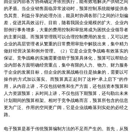
由企业内部各方协商确定并依照执行，能有效地解决产供销之间
的矛盾。当企业销售面临异常波动时，预算控制系统能够提供各
负其责、利益分享的处理办法，能及时协调各部门之间的计划偏
差，促进其高效运行。目前，随着我国企业规模的扩大、企业内
部例行事务增多，大量的费用控制和审批将成为困扰企业领导者
的主要问题。而预算管理既可以合理控制费用的发生，又可以把
企业的高层管理者从繁重的日常费用审批中解脱出来，集中精力
做好经营决策和例外管理。（2）它是企业竞争战略有效落实的
保证。竞争战略的实施需要借助于预算具体化，预算可以帮助企
业内部各方面明确经营重点，集中有限的人力、物力、财力服务
于企业的发展目标，但企业的发展战略往往是抽象的，需要以可
操作的方式加以落实。而预算真正起到了这种“承上启下”的作
用，从内容上讲，不仅包括销售和生产方面，还包括资本预算和
人力资源预算；从时间上讲，不仅包括下期预算，还勾勒出未来
计划期间的预算框架。相对于竞争战略而言，预算所包含的信息
更为广泛、作用的空间更广阔，它是企业战略落到实处的必经之
路。
电子预算是基于传统预算编制方法的不足而产生的。首先，从预