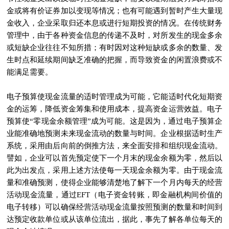
金或将有价证券加以变现等情况；也有可能遇到暂时产生大量现
金收入，企业采取归还本息或进行短期投资的情况。在传统财务
管理中，由于各种资金信息的传递不及时，对所发生的现金多余
或短缺企业往往不知所措；有时因对这种短缺或多余的数量、发
生时点和延续期间缺乏准确的把握，而导致资金的闲置浪费或不
能满足需要。
电子预算使现金流量的适时管理成为可能，它能适时代化短期资
金的运筹，降低资金筹集和使用成本，提高资金运营效益。电子
预算使“零现金余额管理”成为可能。这是因为，通过电子预算企
业能准确地预测未来现金流动的数量与时间。企业根据适时生产
系统，采用由后向前的倒推方法，来全面安排和组织现金流动。
譬如，企业可以首先预定使下一个月末的现金余额为零，然后以
此为出发点，采用上述方法使每一天现金余额为零。由于现金流
量和准确预测，使得企业能够清楚地了解下一个月内每天的经营
活动现金流量，通过EFT（电子资金转账，即金融机构间价值的
电子转移）可以确保经营活动现金流量按照预测的数量和时间到
达预定收款单位或从该单位流出，据此，事先了解各单位每天的