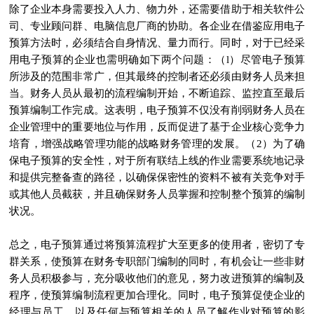
除了企业本身需要投入人力、物力外，还需要借助于相关软件公
司、专业顾问群、电脑信息厂商的协助。各企业在借鉴应用电子
预算方法时，必须结合自身情况、量力而行。同时，对于已经采
用电子预算的企业也需明确如下两个问题：（l）尽管电子预算
所涉及的范围非常广，但其最终的控制者还必须由财务人员来担
当。财务人员从最初的流程编制开始，不断追踪、监控直至最后
预算编制工作完成。这表明，电子预算不仅没有削弱财务人员在
企业管理中的重要地位与作用，反而促进了基于企业核心竞争力
培育，增强战略管理功能的战略财务管理的发展。（2）为了确
保电子预算的安全性，对于所有联结上线的作业需要系统地记录
和提供完整备查的路径，以确保保密性的资料不被有关竞争对手
或其他人员截获，并且确保财务人员掌握和控制整个预算的编制
状况。
总之，电子预算通过将预算流程扩大至更多的使用者，密切了专
群关系，使预算在财务专职部门编制的同时，有机会让一些非财
务人员积极参与，充分吸收他们的意见，努力改进预算的编制及
程序，使预算编制流程更加合理化。同时，电子预算促使企业的
经理与员工，以及任何与预算相关的人员了解作业对预算的影