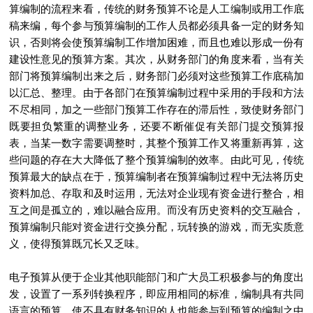
算编制的流程来看，传统的财务预算不论是人工编制或用工作底
稿来编，每个参与预算编制的工作人员都必须具备一定的财务知
识，否则将会使预算编制工作增加困难，而且也难以形成一份有
建设性意见的预算方案。其次，从财务部门的角度来看，当有关
部门将预算编制出来之后，财务部门必须对这些预算工作底稿加
以汇总、整理。由于各部门在预算编制过程中采用的手段和方法
不尽相同，加之一些部门预算工作存在的滞后性，致使财务部门
既要担负繁重的调整业务，还要不断催促有关部门提交预算报
表，当某一数字需要调整时，其整个预算工作又将重新再算，这
些问题的存在大大降低了整个预算编制的效率。由此可见，传统
预算最大的缺点在于，预算编制者在预算编制过程中无法将历史
资料加总、存取和及时运用，无法对企业现有资金进行整合，相
互之间是孤立的，难以融合应用。而没有历史资料的交互融合，
预算编制只能对资金进行交换分配，玩转换的游戏，而无实质意
义，使得预算既冗长又乏味。
电子预算从便于企业其他职能部门和广大员工积极参与的角度出
发，设置了一系列转换程序，即应用相同的标准，编制具有共同
语言的预算，使不具有财务知识的人也能参与到预算的编制之中