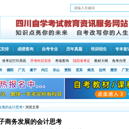
试安排
成绩查询
自考专业
历年真题
培训招生
专本套
准考证打印系统
开考科目安排
考场查询
找回准考证
教材大纲
免考办理
州
德阳
广元
遂宁
内江
乐山
资阳
宜宾
南充
达州
雅安
广安
发展的会计思考
> 浏览文章
子商务发展的会计思考