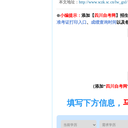
本文地址：
http://www.sczk.sc.cn/lw_gxl
⊙
小编提示：
添加【
四川自考网
】招
准考证打印入口
、
成绩查询时间
以及
（添加“
四川自考网
填写下方信息，