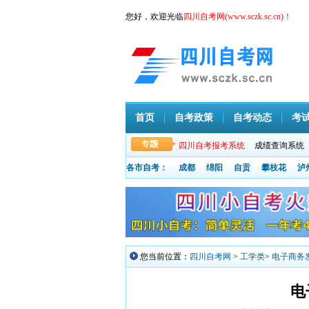
您好，欢迎光临
四川自考网(www.sczk.sc.cn)
！
首页
自考政策
自考动态
考
四川自考报考系统
成绩查询系统
各市自考：
成都
绵阳
自贡
攀枝花
泸
您当前位置：
四川自考网
>
工学类
>
电子商务
电