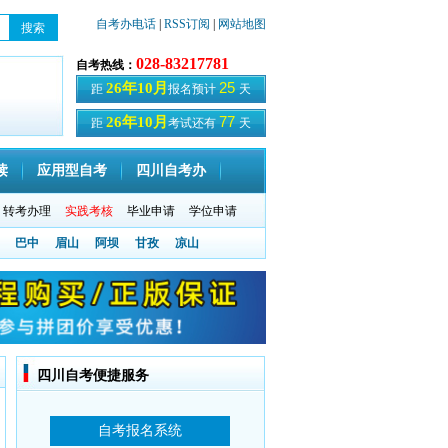
自考办电话
|
RSS订阅
|
网站地图
028-83217781
自考热线：
25
26年10月
距
报名预计
天
77
26年10月
距
考试还有
天
读
应用型自考
四川自考办
转考办理
实践考核
毕业申请
学位申请
巴中
眉山
阿坝
甘孜
凉山
四川自考便捷服务