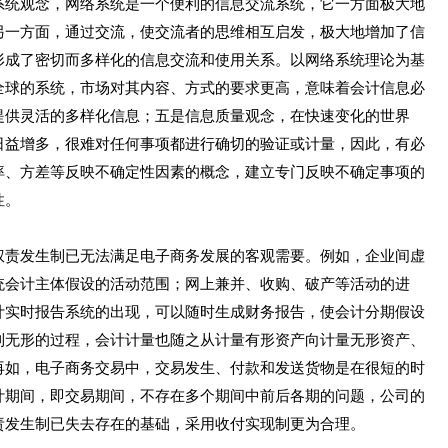
系统观念，网络系统是一个便利的信息交流系统，它一方面极大地
另一方面，通过交流，使交流者的思维相互启发，极大地增加了信
形成了密切而多样化的信息交流和使用关系。以网络系统理论为基
全球的系统，市场对其内容、方式的要求更高，意味着会计信息必
提供灵活的多样化信息；五是信息质量观念，在快速变化的世界
日益增多，很难对任何事项都进行确切的验证或计量，因此，有必
率、方差等反映不确定性因素的概念，建立专门反映不确定事项的
性。
责发生制已无法满足电子商务发展的客观需要。例如，企业间虚
统会计主体假设的活动范围；网上兼并、收购、破产等活动的进
计实时报告系统的出现，可以随时生成财务报告，使会计分期假设
到无形的过程，会计计量也随之从计量有形资产向计量无形资产、
再如，电子商务交易中，交易发生、付款和发送货物是在很短的时
计期间，即交易期间，不存在多个期间中前后各期的问题，公司的
责发生制已失去存在的基础，采用收付实现制更为合理。