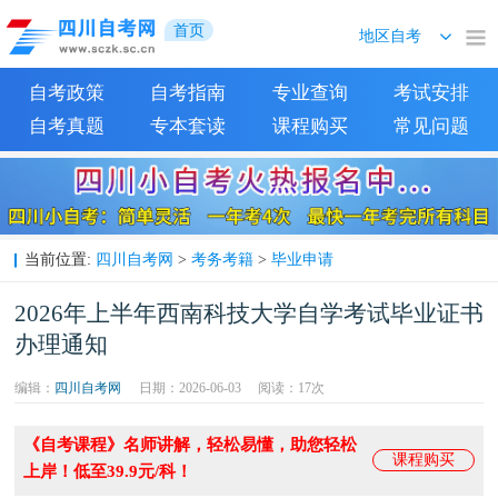
首页
自考政策
自考指南
专业查询
考试安排
自考真题
专本套读
课程购买
常见问题
四川自考网
考务考籍
毕业申请
当前位置:
>
>
2026年上半年西南科技大学自学考试毕业证书
办理通知
编辑：
四川自考网
日期：2026-06-03
阅读：
17次
《自考课程》名师讲解，轻松易懂，助您轻松
课程购买
上岸！低至39.9元/科！