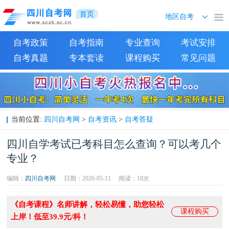
首页
自考政策
自考指南
专业查询
考试安排
自考真题
专本套读
课程购买
常见问题
四川自考网
自考资讯
自考答疑
当前位置:
>
>
四川自学考试已考科目怎么查询？可以考几个
专业？
编辑：
四川自考网
日期：2026-05-11
阅读：
18次
《自考课程》名师讲解，轻松易懂，助您轻松
课程购买
上岸！低至39.9元/科！