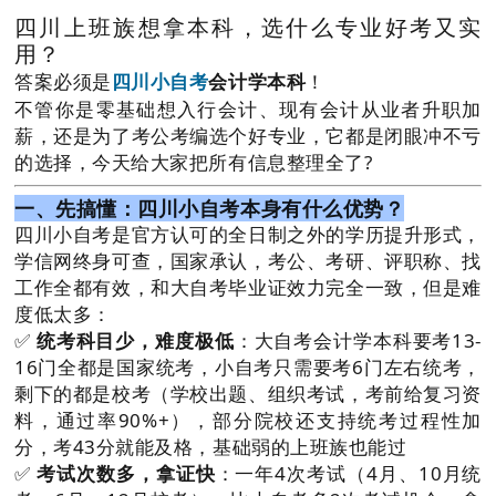
四川上班族想拿本科，选什么专业好考又实
用？
答案必须是
会计学本科
！
四川小自考
不管你是零基础想入行会计、现有会计从业者升职加
薪，还是为了考公考编选个好专业，它都是闭眼冲不亏
的选择，今天给大家把所有信息整理全了?
一、先搞懂：四川小自考本身有什么优势？
四川小自考是官方认可的全日制之外的学历提升形式，
学信网终身可查，国家承认，考公、考研、评职称、找
工作全都有效，和大自考毕业证效力完全一致，但是难
度低太多：
✅
统考科目少，难度极低
：大自考会计学本科要考13-
16门全都是国家统考，小自考只需要考6门左右统考，
剩下的都是校考（学校出题、组织考试，考前给复习资
料，通过率90%+），部分院校还支持统考过程性加
分，考43分就能及格，基础弱的上班族也能过
✅
考试次数多，拿证快
：一年4次考试（4月、10月统