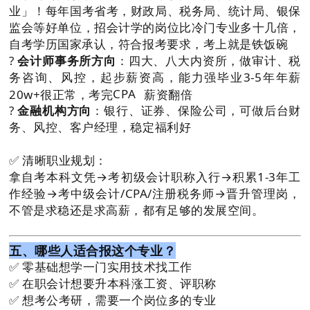
业」！每年国考省考，财政局、税务局、统计局、银保
监会等好单位，招会计学的岗位比冷门专业多十几倍，
自考学历国家承认，符合报考要求，考上就是铁饭碗
?
会计师事务所方向
：四大、八大内资所，做审计、税
务咨询、风控，起步薪资高，能力强毕业3-5年年薪
20w+很正常，考完
CPA
薪资翻倍
?
金融机构方向
：银行、证券、保险公司，可做后台财
务、风控、客户经理，稳定福利好
✅ 清晰职业规划：
拿自考本科文凭→考初级会计职称入行→积累1-3年工
作经验→考中级会计/CPA/注册税务师→晋升管理岗，
不管是求稳还是求高薪，都有足够的发展空间。
五、哪些人适合报这个专业？
✅ 零基础想学一门实用技术找工作
✅ 在职会计想要升本科涨工资、评职称
✅ 想考公考研，需要一个岗位多的专业