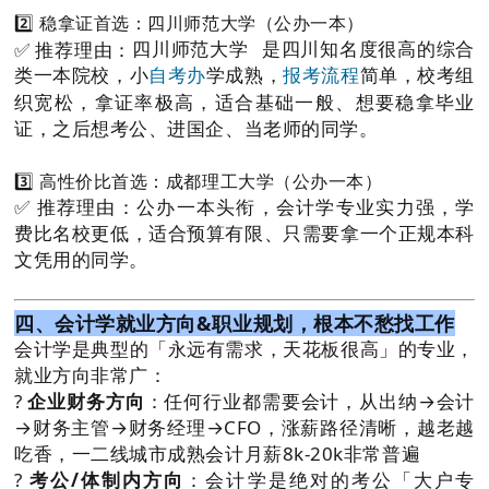
2️⃣ 稳拿证首选：四川师范大学（公办一本）
✅ 推荐理由：
四川师范大学
是四川知名度很高的综合
类一本院校，小
学成熟，
简单，校考组
自考办
报考流程
织宽松，拿证率极高，适合基础一般、想要稳拿毕业
证，之后想考公、进国企、当老师的同学。
3️⃣ 高性价比首选：成都理工大学（公办一本）
✅ 推荐理由：公办一本头衔，会计学专业实力强，学
费比名校更低，适合预算有限、只需要拿一个正规本科
文凭用的同学。
四、会计学就业方向&职业规划，根本不愁找工作
会计学是典型的「永远有需求，天花板很高」的专业，
就业方向非常广：
?
企业财务方向
：任何行业都需要会计，从出纳→会计
→财务主管→财务经理→CFO，涨薪路径清晰，越老越
吃香，一二线城市成熟会计月薪8k-20k非常普遍
?
考公/体制内方向
：会计学是绝对的考公「大户专