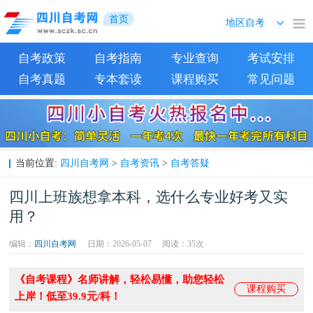
首页
自考政策
自考指南
专业查询
考试安排
自考真题
专本套读
课程购买
常见问题
四川自考网
自考资讯
自考答疑
当前位置:
>
>
四川上班族想拿本科，选什么专业好考又实
用？
编辑：
四川自考网
日期：2026-05-07
阅读：
35次
《自考课程》名师讲解，轻松易懂，助您轻松
课程购买
上岸！低至39.9元/科！