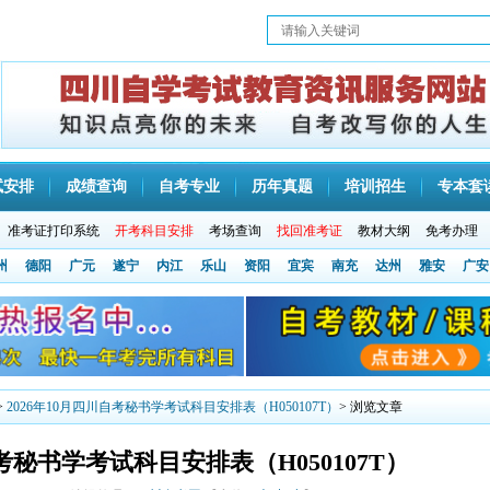
试安排
成绩查询
自考专业
历年真题
培训招生
专本套
准考证打印系统
开考科目安排
考场查询
找回准考证
教材大纲
免考办理
州
德阳
广元
遂宁
内江
乐山
资阳
宜宾
南充
达州
雅安
广安
>
2026年10月四川自考秘书学考试科目安排表（H050107T）
> 浏览文章
自考秘书学考试科目安排表（H050107T）