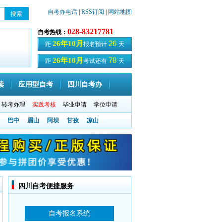
自考办电话
|
RSS订阅
|
网站地图
028-83217781
自考热线：
26
26年10月
距
报名预计
天
78
26年10月
距
考试还有
天
读
应用型自考
四川自考办
转考办理
实践考核
毕业申请
学位申请
巴中
眉山
阿坝
甘孜
凉山
四川自考便捷服务