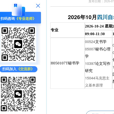
发布日期：2026-07-
2026年10月
四川自
扫码咨询
《专业老师》
2026-10-24 星
专业
09:00-11:30
00524
文书学
05007
秘书心理
学
10397
H050107T秘书学
论文写作
扫码加入
《交流群》
研究
15044马克思主
义基本原理