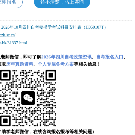
立即报名
还不清楚，马上咨询
2026年10月四川自考秘书学考试科目安排表（H050107T）
czk.sc.cn
）
0-bk/31337.html
生老师微信，即可了解
2026年四川自考政策资讯
、
自考报名入口
、
领取
历年真题资料
、
个人专属备考方案
等相关信息！
”助学老师微信，在线咨询报名报考等相关问题）