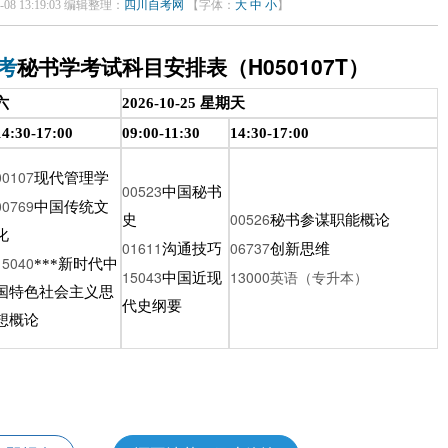
08 13:19:03 编辑整理：
四川自考网
【字体：
大
中
小
】
秘书学考试科目安排表（H050107T）
考
期六
2026-10-25 星期天
14:30-17:00
09:00-11:30
14:30-17:00
00107
现代管理学
00523
中国秘书
00769
中国传统文
00526
史
秘书参谋职能概论
化
01611
06737
沟通技巧
创新思维
15040
***新时代中
15043
13000英语（专升本）
中国近现
国特色社会主义思
代史纲要
想概论