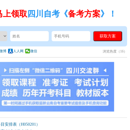
马上领取
四川自考《
备考方案
》！
微博
人人网
微信
浏览热度（
16）
目安排表（H050201）