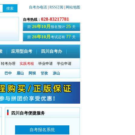
自考办电话
|
RSS订阅
|
网站地图
028-83217781
自考热线：
25
26年10月
距
报名预计
天
77
26年10月
距
考试还有
天
读
应用型自考
四川自考办
转考办理
实践考核
毕业申请
学位申请
巴中
眉山
阿坝
甘孜
凉山
四川自考便捷服务