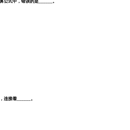
式中，错误的是______。
接着______。