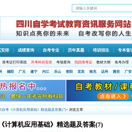
试安排
成绩查询
自考专业
历年真题
培训招生
专本套
准考证打印系统
开考科目安排
考场查询
找回准考证
教材大纲
免考办理
州
德阳
广元
遂宁
内江
乐山
资阳
宜宾
南充
达州
雅安
广安
四川自考《计算机应用基础》精选题及答案(7)
> 浏览文章
考《计算机应用基础》精选题及答案(7)