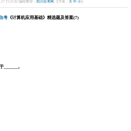
17 15:25:02 编辑整理：
四川自考网
【字体：
大
中
小
】
自考
《计算机应用基础》精选题及答案(7)
_____。