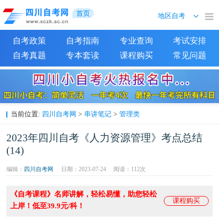
首页
自考政策
自考指南
专业查询
考试安排
自考真题
专本套读
课程购买
常见问题
四川自考网
串讲笔记
管理类
当前位置:
>
>
2023年四川自考《人力资源管理》考点总结
(14)
编辑：
四川自考网
日期：2023-07-24
阅读：
112次
《自考课程》名师讲解，轻松易懂，助您轻松
课程购买
上岸！低至39.9元/科！