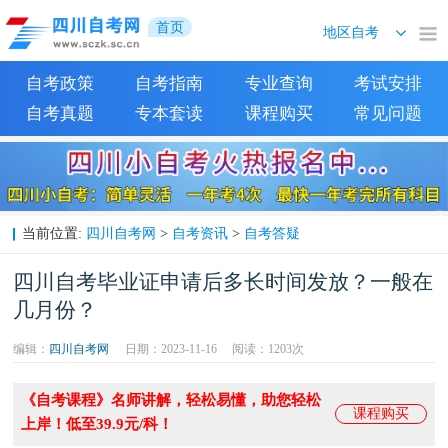
首页
自考政策
自考指南
专业查询
考试安排
自考真题
专本套读
课程购买
常见问题
四川自考网
自考资讯
自考答疑
当前位置:
>
>
四川自考毕业证申请后多长时间发放？一般在
几月份？
编辑：
四川自考网
日期：2023-11-16
阅读：
1203次
《自考课程》名师讲解，轻松易懂，助您轻松
课程购买
上岸！低至39.9元/科！