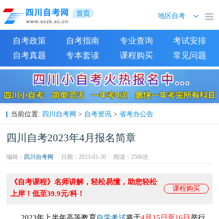
首页
自考政策
自考指南
专业查询
考试安排
自考真题
专本套读
课程购买
常见问题
四川自考网
自考资讯
省考办公告
当前位置:
>
>
四川自考2023年4月报名简章
编辑：
四川自考网
日期：2023-01-30
阅读：
2506次
《自考课程》名师讲解，轻松易懂，助您轻松
课程购买
上岸！低至39.9元/科！
自学考试
2023年上半年高等教育
将于
4月15日至16日
举行，