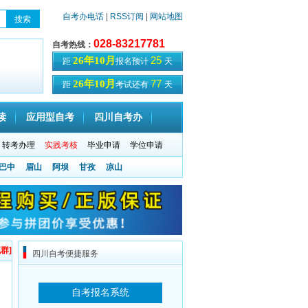
自考办电话
|
RSS订阅
|
网站地图
028-83217781
自考热线：
25
26年10月
距
报名预计
天
77
26年10月
距
考试还有
天
读
应用型自考
四川自考办
转考办理
实践考核
毕业申请
学位申请
巴中
眉山
阿坝
甘孜
凉山
群]
四川自考便捷服务