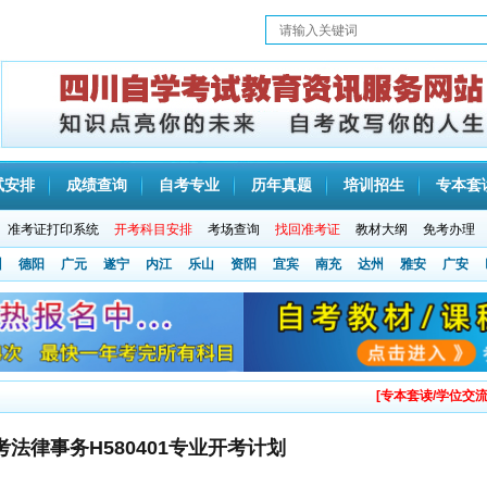
试安排
成绩查询
自考专业
历年真题
培训招生
专本套
准考证打印系统
开考科目安排
考场查询
找回准考证
教材大纲
免考办理
州
德阳
广元
遂宁
内江
乐山
资阳
宜宾
南充
达州
雅安
广安
[专本套读/学位交流
法律事务H580401专业开考计划