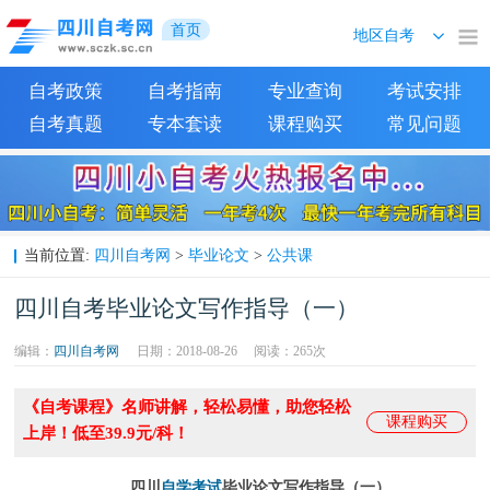
首页
自考政策
自考指南
专业查询
考试安排
自考真题
专本套读
课程购买
常见问题
四川自考网
毕业论文
公共课
当前位置:
>
>
四川自考毕业论文写作指导（一）
编辑：
四川自考网
日期：2018-08-26
阅读：
265次
《自考课程》名师讲解，轻松易懂，助您轻松
课程购买
上岸！低至39.9元/科！
四川
自学考试
毕业论文写作指导（一）