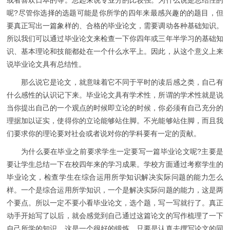
呢?尽管你选择的选题可能是你所学的四年来最感兴趣的的题目，但
要真正写出一篇象样的、合格的毕业论文，需要调动各种基础知识。
所以我们可以通过毕业论文来检查一下你四年或三年半学习的基础知
识、基本理论和技能都处在一个什么水平上。因此，从这个意义上来
说毕业论文具有总结性。
那么说它是论文，就意味着它不同于平时的
读后感
之类，自己有
什么感性的认识记下来。毕业论文具有学术性，所谓的学术性就是说
当你提出自己的一个观点的时候即立论的时候，你必须有自己充分的
理据加以证实，使得你的立论能够站住脚。不光能够站住脚，而且我
们要求你的理论要对社会或者说对你的学科要有一定的贡献。
为什么要在毕业之前要求学生一定要写一篇毕业论文呢?主要是
要让学生总结一下在校四年来的学习成果。学校方面通过考察学生的
毕业论文，检查学生在综合运用所学知识解决实际问题的能力怎么
样。一个是综合运用所学知识，一个是解决实际问题的能力，这是两
个要点。所以一定不要小看毕业论文，选个题，写一写就行了。真正
动手开始写了以后，就会感觉到自己通过这篇论文的写作梳理了一下
自己所学的知识，这是一个很好的锻炼。只要是认真去撰写论文的同