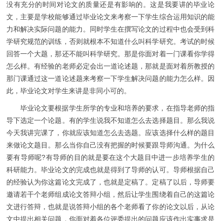
没有充分的时间对论文的质量还是有影响的。这是我要讲的毕业论
文，主要是学校能够通过毕业论文来考察一下学生综合运用知识的能
力和解决实际问题的能力。同时学生在撰写论文的过程中也会受到科
学研究规范的训练，否则就根本不知道什么叫科学研究。考试的时候
回答一个大题，那还不能叫科学研究。那是你面对着一门课看你学得
怎么样。有经验的老师必定会出一道论述题，那就是面对着所教授的
那门课通过这一道论述题来考察一下学生解决问题的能力怎么样。因
此，毕业论文对学生来讲是非同小可的。
毕业论文要根据学生所学的专业和培养的要求，在指导老师的指
导下选定一个论题。有的学生说我不知道怎么去选择题目。那么我说
今天我讲完课了，你就应该知道怎么去选题。应该选择什么样的题目
来做论文题目。那么当你自己没有把握的时候要跟导师沟通。为什么
要有导师呢?有导师的目的就是要在这个大题目中进一步培养学生的
科研能力。毕业论文的完成也就是得到了导师的认可。导师根据自己
的经验认为你这篇论文完成了，也就是定稿了。定稿了以后，导师要
邀请若干个老师组成论文答辩小组，然后让学生围绕着自己的这篇论
文进行答辩，也就是说答辩小组的各个老师看了你的论文以后，从论
文中提出相关问题，你面对着各位评委提出的问题应该作出实事求是