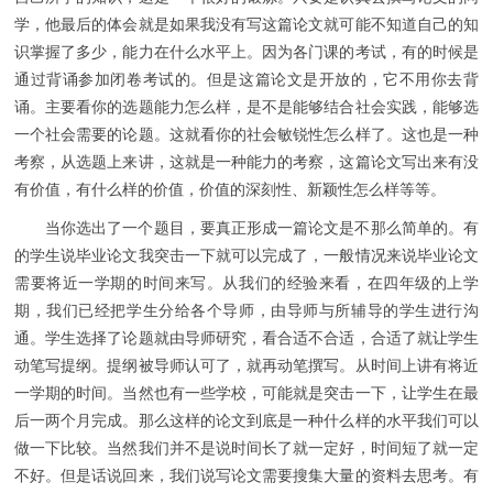
学，他最后的体会就是如果我没有写这篇论文就可能不知道自己的知
识掌握了多少，能力在什么水平上。因为各门课的考试，有的时候是
通过背诵参加闭卷考试的。但是这篇论文是开放的，它不用你去背
诵。主要看你的选题能力怎么样，是不是能够结合社会实践，能够选
一个社会需要的论题。这就看你的社会敏锐性怎么样了。这也是一种
考察，从选题上来讲，这就是一种能力的考察，这篇论文写出来有没
有价值，有什么样的价值，价值的深刻性、新颖性怎么样等等。
当你选出了一个题目，要真正形成一篇论文是不那么简单的。有
的学生说毕业论文我突击一下就可以完成了，一般情况来说毕业论文
需要将近一学期的时间来写。从我们的经验来看，在四年级的上学
期，我们已经把学生分给各个导师，由导师与所辅导的学生进行沟
通。学生选择了论题就由导师研究，看合适不合适，合适了就让学生
动笔写提纲。提纲被导师认可了，就再动笔撰写。从时间上讲有将近
一学期的时间。当然也有一些学校，可能就是突击一下，让学生在最
后一两个月完成。那么这样的论文到底是一种什么样的水平我们可以
做一下比较。当然我们并不是说时间长了就一定好，时间短了就一定
不好。但是话说回来，我们说写论文需要搜集大量的资料去思考。有