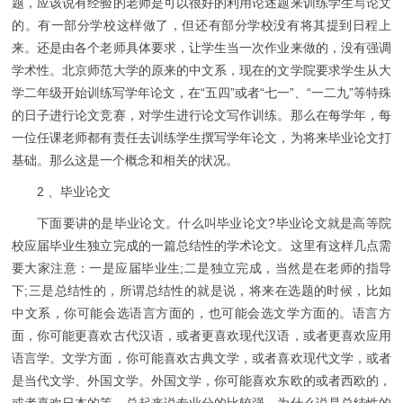
题，应该说有经验的老师是可以很好的利用论述题来训练学生写论文
的。有一部分学校这样做了，但还有部分学校没有将其提到日程上
来。还是由各个老师具体要求，让学生当一次作业来做的，没有强调
学术性。北京师范大学的原来的中文系，现在的文学院要求学生从大
学二年级开始训练写学年论文，在“五四”或者“七一”、“一二九”等特殊
的日子进行论文竞赛，对学生进行论文写作训练。那么在每学年，每
一位任课老师都有责任去训练学生撰写学年论文，为将来毕业论文打
基础。那么这是一个概念和相关的状况。
2 、毕业论文
下面要讲的是毕业论文。什么叫毕业论文?毕业论文就是高等院
校应届毕业生独立完成的一篇总结性的学术论文。这里有这样几点需
要大家注意：一是应届毕业生;二是独立完成，当然是在老师的指导
下;三是总结性的，所谓总结性的就是说，将来在选题的时候，比如
中文系，你可能会选语言方面的，也可能会选文学方面的。语言方
面，你可能更喜欢古代汉语，或者更喜欢现代汉语，或者更喜欢应用
语言学。文学方面，你可能喜欢古典文学，或者喜欢现代文学，或者
是当代文学、外国文学。外国文学，你可能喜欢东欧的或者西欧的，
或者喜欢日本的等。总起来说专业分的比较强。为什么说是总结性的