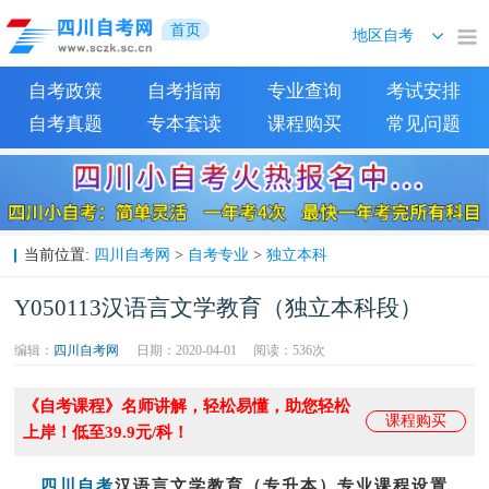
首页
自考政策
自考指南
专业查询
考试安排
自考真题
专本套读
课程购买
常见问题
四川自考网
自考专业
独立本科
当前位置:
>
>
Y050113汉语言文学教育（独立本科段）
编辑：
四川自考网
日期：2020-04-01
阅读：
536次
《自考课程》名师讲解，轻松易懂，助您轻松
课程购买
上岸！低至39.9元/科！
四川自考
汉语言文学教育（专升本）专业课程设置