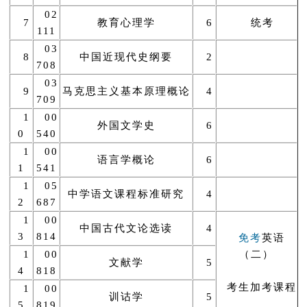
02
7
教育心理学
6
统考
111
03
8
中国近现代史纲要
2
708
03
9
马克思主义基本原理概论
4
709
1
00
外国文学史
6
0
540
1
00
语言学概论
6
1
541
1
05
中学语文课程标准研究
4
2
687
1
00
中国古代文论选读
4
3
814
免考
英语
1
00
（二）
文献学
5
4
818
考生加考课程
1
00
训诂学
5
5
819