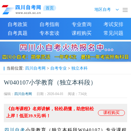
首页
自考政策
自考指南
专业查询
考试安排
自考真题
专本套读
课程购买
常见问题
四川自考网
自考专业
独立本科
当前位置:
>
>
W040107小学教育（独立本科段）
编辑：
四川自考网
日期：2020-04-01
阅读：
734次
《自考课程》名师讲解，轻松易懂，助您轻松
课程购买
上岸！低至39.9元/科！
四川自考
小学教育（独立本科段
W040107
）专业课程