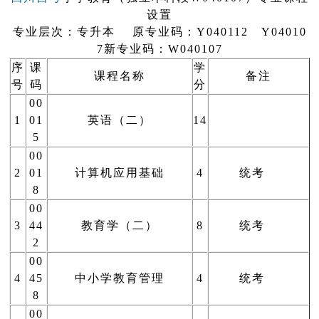
设置
专业层次：专升本 原专业码：Y040112
Y04010
7
新专业码：
W040107
序
课
学
课程名称
备注
号
码
分
00
1
01
英语（二）
14
5
00
2
01
计算机应用基础
4
统考
8
00
3
44
教育学（二）
8
统考
2
00
4
45
中小学教育管理
4
统考
8
00