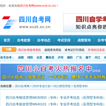
您好，欢迎光临
四川自考网(www.sczk.sc.cn)
！
首页
自考政策
自考动态
考试安排
成绩查询
自考
四川自考报考系统
成绩查询系统
准考证打印系统
开考科目安排
各市自考：
成都
绵阳
自贡
攀枝花
泸州
德阳
广元
遂宁
内江
当前位置：
四川自考网
>
2025专业计划
>
内江师范学院
>
应用型专科
四川自考物流管理W630903（专科）专业开考信息（应用型专科段
四川自考旅游管理W640101（专科）专业开考信息（应用型专科段