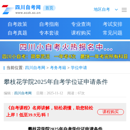
首页
自考政策
自考指南
专业查询
考试安排
自考真题
专本套读
课程购买
常见问题
四川自考网
考务考籍
学位申请
当前位置:
>
>
攀枝花学院2025年自考学位证申请条件
编辑：
四川自考网
日期：2025-11-12
阅读：
67次
《自考课程》名师讲解，轻松易懂，助您轻松
课程购买
上岸！低至39.9元/科！
攀枝花学院2025年自考学位证申请条件