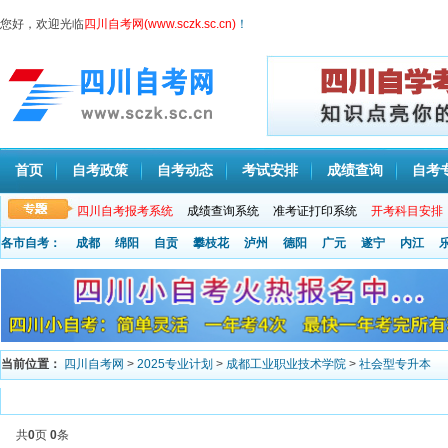
您好，欢迎光临
四川自考网(www.sczk.sc.cn)
！
首页
自考政策
自考动态
考试安排
成绩查询
自考
四川自考报考系统
成绩查询系统
准考证打印系统
开考科目安排
各市自考：
成都
绵阳
自贡
攀枝花
泸州
德阳
广元
遂宁
内江
当前位置：
四川自考网
>
2025专业计划
>
成都工业职业技术学院
>
社会型专升本
共
0
页
0
条