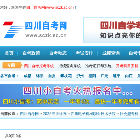
您好，欢迎光临
四川自考网(www.sczk.sc.cn)
！
首页
自考政策
自考动态
考试安排
成绩查询
自考
四川自考报考系统
成绩查询系统
准考证打印系统
开考科目安排
各市自考：
成都
绵阳
自贡
攀枝花
泸州
德阳
广元
遂宁
内江
当前位置：
四川自考网
>
2025专业计划
>
四川电子机械职业技术学院
>
社会型专科
共
0
页
0
条