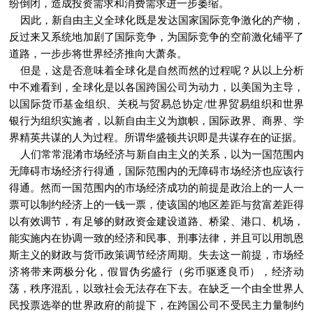
纷倒闭，造成投资需求和消费需求进一步萎缩。
因此，新自由主义全球化既是发达国家国际竞争激化的产物，
反过来又系统地加剧了国际竞争，为国际竞争的空前激化铺平了
道路，一步步将世界经济推向大萧条。
但是，这是否意味着全球化是自然而然的过程呢？从以上分析
中不难看到，全球化是以各国跨国公司为动力，以美国为主导，
以国际货币基金组织、关税与贸易总协定/世界贸易组织和世界
银行为组织实施者，以新自由主义为旗帜，国际政界、商界、学
界精英共谋的人为过程。所谓华盛顿共识即是共谋存在的证据。
人们常常混淆市场经济与新自由主义的关系，以为一国范围内
无障碍市场经济行得通，国际范围内的无障碍市场经济也应该行
得通。然而一国范围内的市场经济成功的前提是政治上的一人一
票可以制约经济上的一钱一票，使该国的地区差距与贫富差距得
以有效调节，有足够的财政资金建设道路、桥梁、港口、机场，
能实施内在协调一致的经济和民事、刑事法律，并且可以用凯恩
斯主义的财政与货币政策调节经济周期。失去这一前提，市场经
济将带来两极分化，假冒伪劣盛行（劣币驱逐良币），经济动
荡，秩序混乱，以致社会无法存在下去。在缺乏一个由全世界人
民投票选举的世界政府的前提下，在跨国公司不受民主力量制约