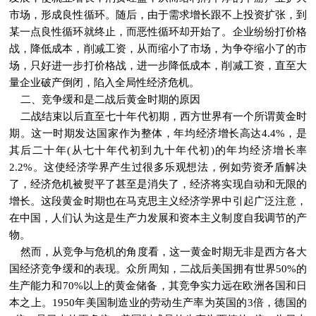
市场，形成良性循环。随后，由于需求增长跟不上投资扩张，到
某一点良性循环就终止，而恶性循环却开始了。企业纷纷打价格
战，降低成本，削减工资，从而缩小了市场，为争夺缩小了的市
场，只好进一步打价格战，进一步降低成本，削减工资，直至大
量企业破产倒闭，陷入全局性经济危机。
二、竞争缓和是二战后黄金时期的原因
二战结束以后直至七十年代初期，西方世界有一个所谓黄金时
期。这一时期发达国家作为整体，年均经济增长高达4.4%，是
其后二十年(从七十年代初到九十年代初)的年均经济增长率
2.2%。这使经济学界产生过很多乐观想法，例如劳资矛盾解决
了，经济危机被熨平了甚至是消失了，经济将实现自动和无限的
增长。这段黄金时期也在马克思主义经济学界中引起广泛注意，
在中国，人们认为这是生产力发展和资本主义制度自我调节的产
物。
然而，从竞争与危机的角度看，这一黄金时期无非是西方各大
国经济竞争缓和的表现。众所周知，二战后美国拥有世界50%的
生产能力和70%以上的黄金储备，其竞争实力远在欧洲各国和日
本之上。1950年美国制造业的劳动生产率为英国的3倍，德国的