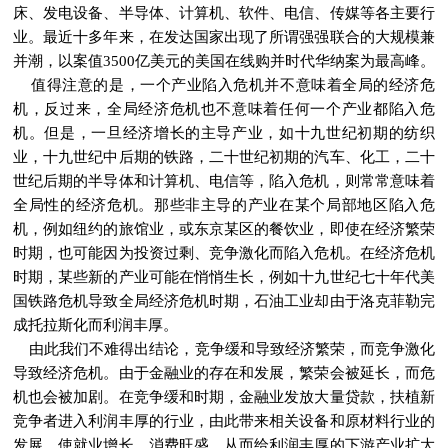
床、发电设备、半导体、计算机、软件、电信、传媒等各主要行
业。最近十多年来，在发达国家出现了所谓强强联合的大规模兼
并潮，以案值3500亿美元的美国在线购并时代华纳案为最高峰。
值得注意的是，一个产业陷入危机并不意味着全局的经济危
机，反过来，全局经济危机也不意味着任何一个产业都陷入危
机。但是，一旦经济增长的主导产业，如十九世纪初期的纺织
业，十九世纪中后期的铁路，二十世纪初期的汽车、化工，二十
世纪后期的半导体和计算机、电信等，陷入危机，则常常意味着
全局性的经济危机。那些非主导的产业在某个局部地区陷入危
机，例如纽约的旅馆业，或东京某区的餐饮业，即使在经济繁荣
时期，也可能因为投资过剩、竞争激化而陷入危机。在经济危机
时期，某些新的产业可能在悄悄生长，例如十九世纪七十年代美
国铁路危机导致全局经济危机时期，石油工业却由于洛克菲勒完
成托拉斯化而利润丰厚。
由此我们不难得出结论，竞争缓和导致经济繁荣，而竞争激化
导致经济危机。由于金融业的存在和发展，繁荣会被延长，而危
机也会被加剧。在竞争缓和时期，金融业发放大量贷款，扶植新
竞争者进入利润丰厚的行业，由此带来相关设备和原材料行业的
发展，使就业增长，消费旺盛，从而给利润丰厚的下游产业扩大