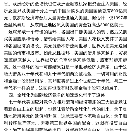
息。欧洲经济的低增长也使欧洲金融投机家把资金注入美国。经
济总量只及美国十分之一的中国所购买的美国国债就有800亿美
元，俄罗斯经济垮台后大量资金也涌入美国。据估计，仅1997年
金融风暴后，从东南亚地区流入美国的资金就高达8000亿美元。
这就形成一个奇怪的循环，各国出口赚美国人的钱，然后又购
买美国股票和债券，借钱给美国人花，美国人花钱又支撑了美国
和各国经济的增长。美元源源不断流向世界，世界又把美元送回
美国的债市和股市。如此恶性循环，美国的债务越来越多，贸易
逆差越来越大，世界经济的总需求越来越低迷，股市却越来越
高。这一循环的唯一可能结果就是一场世界经济大萧条。由于这
场大萧条八十年代初和九十年代初两次被推迟，一切可用的财政
和金融手段都已用尽，其烈度将超过上个世纪三十年代。与三十
年代不一样的是，这回再也没有财政和金融手段可以施展了。
四、全球化为国际经济竞争的加速激化铺平了道路
七十年代美国应对竞争力相对衰落和经济滞胀的三大措施意味
着新自由主义的崛起，也意味着所谓全球化时代的到来。为了灵
活地运用美元的贬值和升值，这就需要资本流动自由化；为了顺
利转移生产基地，需要第三世界各国的配合，这就有投资自由
化；为了加强美国商品的出口，这就有贸易自由化。这是七十年