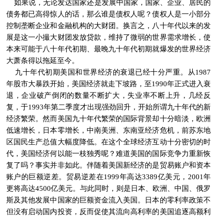
如果说，无论发达国家还是发展中国家，国家、企业、居民的
债务都已高得惊人的话，那么谁是债权人呢？债权人是一小部分
控制垄断企业和金融机构的大财团。换言之，八十年代以来的发
展是这一小撮大财团发放贷款，维持了微弱的世界需求增长，使
本来可能于八十年代初期、最晚九十年代初期就爆发的世界经济
大萧条得以拖延至今。
九十年代初期美国和世界经济的衰退已经十分严重。从1987
年股市大暴跌开始，美国经济就走下坡路，至1990年正式进入衰
退，企业破产倒闭的数量不断扩大，失业率不断上升，几经反
复，于1993年第二季度才出现强劲回升，开始所谓九十年代的新
经济繁荣。然而美国九十年代繁荣的国际背景却十分暗淡，欧洲
低速增长，日本零增长，中南美洲、东南亚经济危机，前苏东地
区国民生产总值大幅度降低。在这个全球经济互动十分密切的时
代，美国经济何以能一枝独秀呢？难道美国的国际竞争力重新恢
复了吗？事实并非如此。伴随着美国新经济的是贸易账户和资本
账户的巨额逆差。贸易逆差在1999年高达3389亿美元，2001年
更将高达4500亿美元。与此同时，则是日本、欧洲、中国、俄罗
斯及其他发展中国家的巨额资金流入美国。日本的零利率政策不
但没有启动国内投资，反而促使其流向高利率的美国追逐高额利