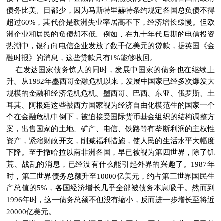
债务比美、日都少，因为马斯特里赫特条约规定各国总负债不得
超过60%，其代价是欧洲失业率居高不下，经济增长缓慢。但欧
洲企业和居民的负债却不低。例如，在九十年代后期的电信投资
热潮中，银行向电信企业发放了数千亿美元的贷款，据英国《金
融时报》的消息，这些贷款只有1%能够收回。
在发达国家债务惊人的同时，发展中国家的债务也在继续上
升。从1982年墨西哥金融危机以来，发展中国家已经多次爆发大
规模的金融和经济危机危机。墨西哥、巴西、东亚、俄罗斯、土
耳其、阿根廷这些被西方国家视为经济自由化模范生的国家一个
个在金融危机中倒下，被迫接受国际货币基金组织的结构调整方
案，出售国家的土地、矿产、电信、铁路等有垄断利润的主权性
资产，紧缩财政开支，削减福利措施，使人民的生活水平大幅度
下降。至于撒哈拉以南非洲各国，早已被视为第四世界，除了饥
荒、战乱的消息，已经没有什么能引起外界的兴趣了。1987年
时，第三世界债务总额升至10000亿美元，约占第三世界国民生
产总值的5%，各国经济增长几乎全部被债务本息吸干。然而到
1996年时，这一债务总额不但没有缩小，反而进一步增长至将近
20000亿美元。