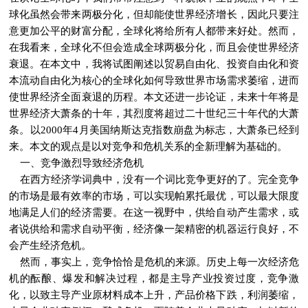
球化虽然会带来两极分化，但却能使世界经济增长，因此只要注
意更加公平的财富分配，全球化将给所有人都带来好处。然而，
在我看来，全球化不但会造成全球两极分化，而且会使世界经济
衰退。在本文中，我将试图阐述以贸易自由化、投资自由化和资
本流动自由化为核心的全球化如何导致世界市场需求萎缩，进而
使世界经济全面衰退的历程。本文还进一步论证，未来十年将是
世界经济大萧条的十年，其烈度将超过二十世纪三十年代的大萧
条。以2000年4月美国纳斯达克指数崩盘为标志，大萧条已经到
来。本文的观点是以对竞争和危机关系的全新理解为基础的。
一、竞争激烈导致经济危机
在西方经济学词典中，没有一个词比竞争更好的了。完全竞争
的市场是最有效率的市场，可以实现帕累托最优，可以最大限度
地满足人们的经济需要。在这一视野中，供给自动产生需求，或
者说供给和需求自动平衡，经济像一架精密的机器运行良好，不
会产生经济危机。
然而，事实上，竞争恰恰是危机的来源。历史上每一次经济危
机的酝酿、爆发和解决过程，都是主导产业投资过度，竞争激
化，以致主导产业原材料成本上升，产品价格下跌，利润萎缩，