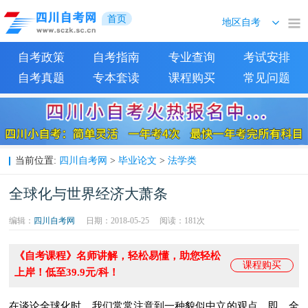
首页
自考政策
自考指南
专业查询
考试安排
自考真题
专本套读
课程购买
常见问题
四川自考网
毕业论文
法学类
当前位置:
>
>
全球化与世界经济大萧条
编辑：
四川自考网
日期：2018-05-25
阅读：
181次
《自考课程》名师讲解，轻松易懂，助您轻松
课程购买
上岸！低至39.9元/科！
在谈论全球化时，我们常常注意到一种貌似中立的观点，即，全