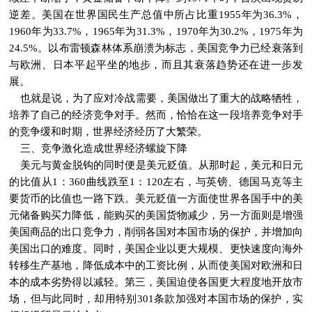
逆差。美国在世界国民生产总值中所占比重1955年为36.3%，
1960年为33.7%，1965年为31.3%，1970年为30.2%，1975年为
24.5%。以布雷顿森林体系崩溃为标志，美国竞争力已经衰落到
与欧洲、日本平起平坐的地步，而且其衰落趋势还在进一步发
展。
也就是说，为了应对冷战需要，美国做出了重大的战略牺牲，
培养了自己的经济竞争对手。然而，恰恰在这一段培养竞争对手
的竞争缓和时期，世界经济经历了大繁荣。
三、竞争激化造成世界经济螺旋下降
美元与黄金脱钩的同时便是美元贬值。从那时起，美元和日元
的比值从1：360曲线跌至1：120左右，与英镑、德国马克等主
要货币的比值也一路下跌。美元贬值一方面使世界各国手中的美
元储备购买力降低，能购买的美国货物减少，另一方面则是增强
美国商品的出口竞争力，削弱各国对本国市场的保护，并增加向
美国出口的难度。同时，美国企业以更大规模、更快速度向海外
转移生产基地，降低成本中的工资比例，从而使美国对欧洲和日
本的成本劣势得以减轻。第三，美国迫使各国更大程度地开放市
场，但与此同时，却用特别301条款加强对本国市场的保护，实