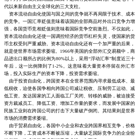
代以来新自由主义全球化的三大支柱。
资本流动自由化使国与国之间的竞争就不再局限于技术、成本
的竞争。一国汇率贬值意味着该国的全部商品对外出口竞争力增
强，各国货币竞相贬值则意味着国际竞争空前激烈。不仅如此，
资本流动自由化还使一国调控经济的货币杠杆失灵，使国家的货
币主权受到严重威胁。资本流动自由化还有一个加严重的后果，
就是使世界市场需求萎缩。1966年美国的全部外汇交易额中，商
品进出口额所占的比例为80%以上，采用“浮动汇率”制度近三十
年后，这一比例降到了1-2%。这意味着大量资本停留在外汇市
场，投入实际生产的资本下降，投资需求萎缩。
由于投资自由化，跨国资本在全世界范围内寻求最低成本、最
低税收，迫使各国争相向跨国公司减让税收、压制劳工运动、减
低工资。发达国家的工人面临工厂关闭、转移的威胁，被迫接受
资方裁减员工、降低工资、增加工作量的要求，而发展中国家的
民族工业则在跨国公司的打击下大量破产倒闭。其结果则是世界
市场的消费需求萎缩。
由于贸易自由化，各国中小企业和农业跨国界相互竞争，价格
不断下降，工资成本不断被压缩，大量缺乏国际竞争力的企业纷