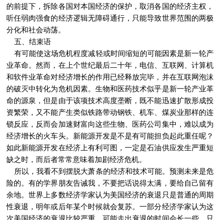
的前提下，拆除各国对本国经济的保护，取消各国的经济主权，
听任弱肉强食的经济逻辑无障碍通行，只能导致世界范围的两极
分化和社会动荡。
五、结束语
有可能使这场危机程度减轻或时间缩短的可能因素是新一轮产
业革命。然而，在上个世纪最后二十年，电信、互联网、计算机
和软件业革命对经济增长的作用已经释放完毕，并在互联网泡沫
的破灭中转化为危机因素。生物和医药技术似乎是新一轮产业革
命的源泉，但是由于该项技术高度垄断，既不能迅速扩散形成投
资繁荣，又不能产生类似铁路带动钢铁、机车、煤炭业那样的连
锁反应，反而会加速财富向这些生物、医药公司集中，难以成为
经济增长的火车头。新能源开发是不是有可能担负起此重任呢？
如此新能源开发在经济上有利可图，一定是石油供应发生严重短
缺之时，而后者常常意味着加剧经济危机。
所以，我看不到摆脱大萧条的经济和技术可能。预测未来是危
险的。有的学界朋友告诫我，不要把话说得太满，要给自己留有
余地。世界上多数经济学家认为美国经济的衰退只是普通的周期
性衰退，明年或后年某个时候就会复苏。一部分经济学家认为这
次美国经济的衰退比较严重，可能走出衰退的时间会长一些。只