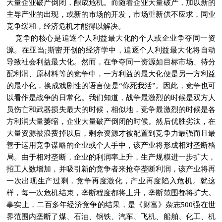
大量企业破产倒闭，酿成危机。而随着企业大量破产，加以新的
主导产业的出现，或新的市场的开发，市场重新供不应求，同业
竞争缓和，经济危机才能得以解决。
竞争的核心是追逐个人利益最大化的个人或企业争夺同一资
源。在亚当¡斯密开创的经济学中，追逐个人利益最大化将自动
导致社会利益最大化。然而，在争夺同一资源如目标市场、待分
配利润、原材料等的竞争中，一方利益的最大化便是另一方利益
的最小化，换成戏剧性的语言便是“你死我活”。因此，竞争也可
以看作是战争的日常化。我们知道，战争最激烈的时候是双方人
员伤亡和武器损失最大的时候，相似地，竞争最激烈的时候是各
方利润大量萎缩，企业大量破产倒闭的时候。然后优胜劣汰，在
大量资源被浪费掉以后，剩余资源才被配置到竞争力最强而且最
善于运用竞争谋略的企业或个人手中，该产业将形成相对垄断格
局。由于相对垄断，企业的利润率上升，生产规模进一步扩大，
招工人数增加，并吸引新的竞争者来抢夺垄断利润，该产业将再
一次出现生产过剩，竞争再度激化，产业再度陷入危机。就这
样，每一次危机结束，垄断程度都将上升，垄断范围都将扩大。
事实上，二百多年经济竞争的结果，是《财富》杂志500强在世
界范围内垄断了煤、石油、钢铁、汽车、飞机、船舶、化工、机