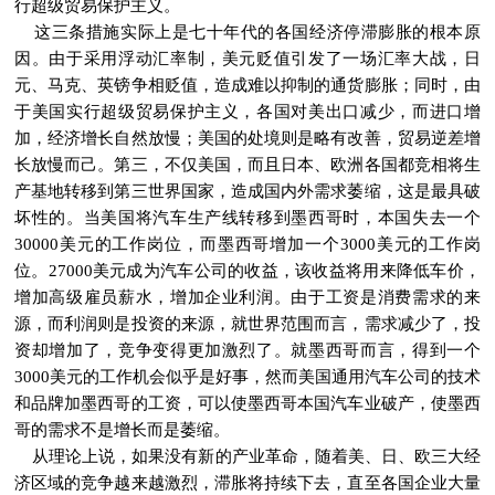
行超级贸易保护主义。
这三条措施实际上是七十年代的各国经济停滞膨胀的根本原
因。由于采用浮动汇率制，美元贬值引发了一场汇率大战，日
元、马克、英镑争相贬值，造成难以抑制的通货膨胀；同时，由
于美国实行超级贸易保护主义，各国对美出口减少，而进口增
加，经济增长自然放慢；美国的处境则是略有改善，贸易逆差增
长放慢而己。第三，不仅美国，而且日本、欧洲各国都竞相将生
产基地转移到第三世界国家，造成国内外需求萎缩，这是最具破
坏性的。当美国将汽车生产线转移到墨西哥时，本国失去一个
30000美元的工作岗位，而墨西哥增加一个3000美元的工作岗
位。27000美元成为汽车公司的收益，该收益将用来降低车价，
增加高级雇员薪水，增加企业利润。由于工资是消费需求的来
源，而利润则是投资的来源，就世界范围而言，需求减少了，投
资却增加了，竞争变得更加激烈了。就墨西哥而言，得到一个
3000美元的工作机会似乎是好事，然而美国通用汽车公司的技术
和品牌加墨西哥的工资，可以使墨西哥本国汽车业破产，使墨西
哥的需求不是增长而是萎缩。
从理论上说，如果没有新的产业革命，随着美、日、欧三大经
济区域的竞争越来越激烈，滞胀将持续下去，直至各国企业大量