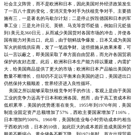
社会主义阵营，而不是欧洲和日本，因此美国对外经济政策发生
了一百八十度的变化，变消灭竞争对手为扶植竞争对手。主要措
施有三，一是著名的马歇尔计划；二是停止拆毁德国和日本的军
事工业；三是允许日元、英镑、马克等货币贬值，例如日元贬值
到1美元兑360日元，从而减少美国货对各国市场的冲击，并使各
国有能力对美出口。此后，由于朝鲜战争爆发，日本又成为美国
军火的前线供应商，发了一笔战争财。这些措施从效果来看，可
以一言以蔽之，即美国采取了单方面自由贸易，而允许各国贸易
保护的友好态度。此后，欧洲和日本生产能力得以重建，内需扩
大，给美国商品提供了更大的市场；欧洲和日本产品输出美国的
数量不断增长，但却仍不足以平衡来自美国的进口，美国进出口
仍然保持大额顺差，世界经济进入良性循环。
美国之所以能够采取扶植竞争对手的作法，客观上是由于美国
工业的竞争力远高于日本和欧洲各国。然而，由于高工资成本和
低积累率，美国的优势逐渐在丧失。1955年到1970年间，美国
制造业固定资产总额增加了57%，西欧主要国家增加了116%，
日本增加约500%。1960年，美国制造业每小时劳动成本约相当
于西欧的3倍，日本的10倍。如此巨大的成本差距造成美国外贸
顺差不断缩小，黄金储备不断下降。到1971年时，首次出现贸易