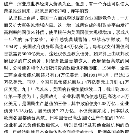
破产，演变成世界经济大萧条为止。但是，有一个办法可以使大
萧条推迟到来，那就是寅吃卯粮，赤字消费。
从里根上台起，美国一方面减税以提高企业国际竞争力，一方
面又扩大军备以增强内需。这一增一减所造成的财政赤字由发行
高利率的国债来补偿，使里根任内美国国债大规模增加，形成八
十年代的“赤字繁荣”。布什总统萧规曹随，继续赤字财政。到
1994时，美国政府债务即高达4.6万亿美元，每年仅支付国债利
息就需要3000亿美元。这还仅仅是狭义债务。如果算上由联邦政
府担保的广义债务，则债务数量更加惊人。政府债台高筑的同
时，公司债务和个人信贷消费的数额也不断膨胀。1980年，全美
工商企业负债总额还只有1.4万亿美元，到1991年3月，已达3.5
万亿美元。同期，全国居民负债总额从1.4万亿美元上升到4.1万
亿美元。九十年代以来，美国的各项负债继续上升，截止到2001
年第一季度为止，美国政府、企业和居民负债总额已高达31.6万
亿美元，是国民生产总值的三倍，其中政府债务7.08万亿，企业
债务15.18万亿，居民债务7.23万亿。不仅美国如此，日本以及
欧洲各国都债台高筑。日本国债已高达国民生产总值的130%，
企业和居民负债也数额惊人，特别是银行及其他金融机构的负
债，已经达到使日本金融体系全面崩溃的地步。欧洲各国的政府