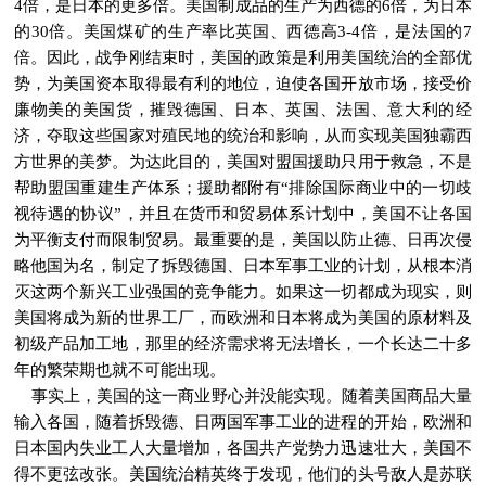
4倍，是日本的更多倍。美国制成品的生产为西德的6倍，为日本
的30倍。美国煤矿的生产率比英国、西德高3-4倍，是法国的7
倍。因此，战争刚结束时，美国的政策是利用美国统治的全部优
势，为美国资本取得最有利的地位，迫使各国开放市场，接受价
廉物美的美国货，摧毁德国、日本、英国、法国、意大利的经
济，夺取这些国家对殖民地的统治和影响，从而实现美国独霸西
方世界的美梦。为达此目的，美国对盟国援助只用于救急，不是
帮助盟国重建生产体系；援助都附有“排除国际商业中的一切歧
视待遇的协议”，并且在货币和贸易体系计划中，美国不让各国
为平衡支付而限制贸易。最重要的是，美国以防止德、日再次侵
略他国为名，制定了拆毁德国、日本军事工业的计划，从根本消
灭这两个新兴工业强国的竞争能力。如果这一切都成为现实，则
美国将成为新的世界工厂，而欧洲和日本将成为美国的原材料及
初级产品加工地，那里的经济需求将无法增长，一个长达二十多
年的繁荣期也就不可能出现。
事实上，美国的这一商业野心并没能实现。随着美国商品大量
输入各国，随着拆毁德、日两国军事工业的进程的开始，欧洲和
日本国内失业工人大量增加，各国共产党势力迅速壮大，美国不
得不更弦改张。美国统治精英终于发现，他们的头号敌人是苏联