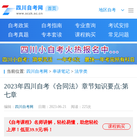
首页
自考政策
自考指南
专业查询
考试安排
自考真题
专本套读
课程购买
常见问题
四川自考网
串讲笔记
法学类
当前位置:
>
>
2023年四川自考《合同法》章节知识要点:第
七章
编辑：
四川自考网
日期：2023-06-21
阅读：
225次
《自考课程》名师讲解，轻松易懂，助您轻松
课程购买
上岸！低至39.9元/科！