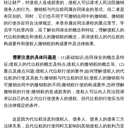
转让财产，对债权人造成损害的，债权人可以请求人民法院撤销
债务人的行为。撤销权与代位权同属合同保金的形式。但二者是
有区别的。同时，它们也不同于可撤销合同中的撤销权。撤销权
的行使亦应符合法律规定。本章亦属合同法课程的重点章节。学
员学习此章内容，应了解合同保全的概念和特征，理解债权人的
代位权的概念和债权人的撤销权的概念，弄清债权人的代位权的
构成要件和债权人撤销权的构成要件及法律效果。
需要注意的具体问题是
：(1)基础知识;合同保全的概念及特
征;债权人的代位权的概念及特点;债权人的撤销权的概念等。(2)
重点及难点问题;债权人代位权行使的要件;如何理解债权人的代
位权的行使及其效力;撤销权与代位权的区别;债权人的撤销权与
可撤销合同中的撤销权的不同;撤销权行使的构成要件;怎样理解
撤销权的行使;撤销权的造成损害的，债权人可以向人民法院请
求以自己的名义代位行使债务人的债权。但代位权的行使应当符
合法律规定的条件。
这是因为代位权涉及到债权人、债务人、债务人的债务三方
法律关系，且代位权的行使同时又影响到其他债权人的权利乃至