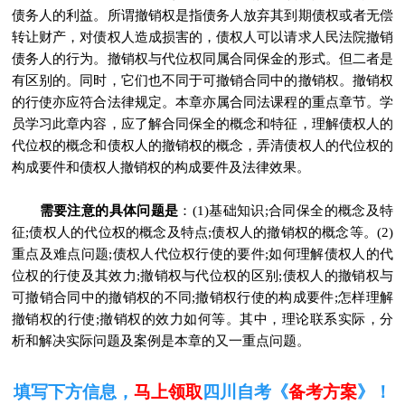
债务人的利益。所谓撤销权是指债务人放弃其到期债权或者无偿
转让财产，对债权人造成损害的，债权人可以请求人民法院撤销
债务人的行为。撤销权与代位权同属合同保金的形式。但二者是
有区别的。同时，它们也不同于可撤销合同中的撤销权。撤销权
的行使亦应符合法律规定。本章亦属合同法课程的重点章节。学
员学习此章内容，应了解合同保全的概念和特征，理解债权人的
代位权的概念和债权人的撤销权的概念，弄清债权人的代位权的
构成要件和债权人撤销权的构成要件及法律效果。
需要注意的具体问题是
：(1)基础知识;合同保全的概念及特
征;债权人的代位权的概念及特点;债权人的撤销权的概念等。(2)
重点及难点问题;债权人代位权行使的要件;如何理解债权人的代
位权的行使及其效力;撤销权与代位权的区别;债权人的撤销权与
可撤销合同中的撤销权的不同;撤销权行使的构成要件;怎样理解
撤销权的行使;撤销权的效力如何等。其中，理论联系实际，分
析和解决实际问题及案例是本章的又一重点问题。
填写下方信息，
马上领取
四川自考《
备考方案
》！