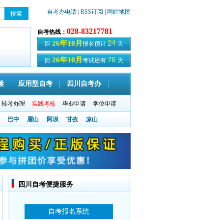
自考办电话
|
RSS订阅
|
网站地图
028-83217781
自考热线：
24
26年10月
距
报名预计
天
76
26年10月
距
考试还有
天
读
应用型自考
四川自考办
转考办理
实践考核
毕业申请
学位申请
巴中
眉山
阿坝
甘孜
凉山
四川自考便捷服务