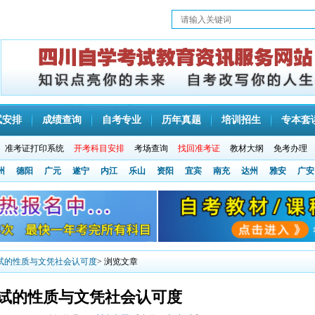
试安排
成绩查询
自考专业
历年真题
培训招生
专本套
准考证打印系统
开考科目安排
考场查询
找回准考证
教材大纲
免考办理
州
德阳
广元
遂宁
内江
乐山
资阳
宜宾
南充
达州
雅安
广安
试的性质与文凭社会认可度
> 浏览文章
试的性质与文凭社会认可度