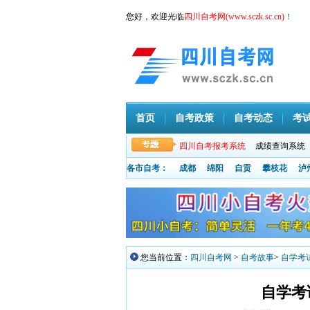
您好，欢迎光临
四川自考网(www.sczk.sc.cn)
！
首页
自考政策
自考动态
考
四川自考报考系统
成绩查询系统
各市自考：
成都
绵阳
自贡
攀枝花
泸
您当前位置：
四川自考网
>
自考故事
>
自学考
自学考