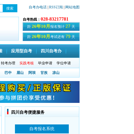
自考办电话
|
RSS订阅
|
网站地图
028-83217781
自考热线：
27
26年10月
距
报名预计
天
79
26年10月
距
考试还有
天
读
应用型自考
四川自考办
转考办理
实践考核
毕业申请
学位申请
巴中
眉山
阿坝
甘孜
凉山
四川自考便捷服务