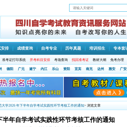
试安排
成绩查询
自考专业
历年真题
培训招生
专本套
准考证打印系统
开考科目安排
考场查询
找回准考证
教材大纲
免考办理
州
德阳
广元
遂宁
内江
乐山
资阳
宜宾
南充
达州
雅安
广安
范大学2026 年下半年自学考试实践性环节考核工作的通知
> 浏览文章
 年下半年自学考试实践性环节考核工作的通知