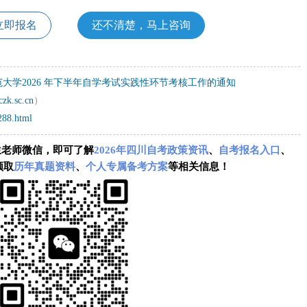
立即报名
还不清楚，马上咨询
大学2026 年下半年自学考试实践性环节考核工作的通知
czk.sc.cn
）
288.html
生老师微信，即可了解
2026年四川自考政策资讯
、
自考报名入口
、
领取
历年真题资料
、
个人专属备考方案
等相关信息！