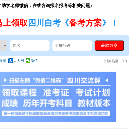
”助学老师微信，在线咨询报名报考等相关问题）
马上领取
四川自考《
备考方案
》！
微博
人人网
微信
浏览热度（
39）