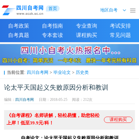
首页
自考政策
自考指南
专业查询
考试安排
自考真题
专本套读
课程购买
常见问题
四川自考网
毕业论文
历史类
当前位置:
>
>
论太平天国起义失败原因分析和教训
编辑：
四川自考网
日期：2018-05-25
阅读：
212次
《自考课程》名师讲解，轻松易懂，助您轻松
课程购买
上岸！低至39.9元/科！
自考论文：论太平天国起义失败原因分析和教训