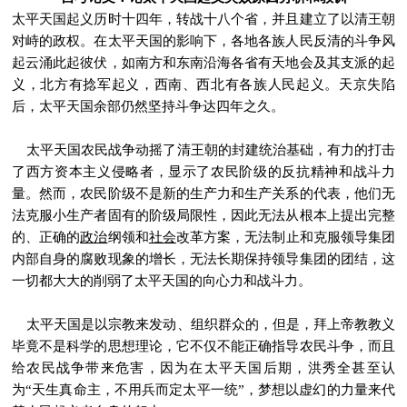
太平天国起义历时十四年，转战十八个省，并且建立了以清王朝
对峙的政权。在太平天国的影响下，各地各族人民反清的斗争风
起云涌此起彼伏，如南方和东南沿海各省有天地会及其支派的起
义，北方有捻军起义，西南、西北有各族人民起义。天京失陷
后，太平天国余部仍然坚持斗争达四年之久。
太平天国农民战争动摇了清王朝的封建统治基础，有力的打击
了西方资本主义侵略者，显示了农民阶级的反抗精神和战斗力
量。然而，农民阶级不是新的生产力和生产关系的代表，他们无
法克服小生产者固有的阶级局限性，因此无法从根本上提出完整
的、正确的
政治
纲领和
社会
改革方案，无法制止和克服领导集团
内部自身的腐败现象的增长，无法长期保持领导集团的团结，这
一切都大大的削弱了太平天国的向心力和战斗力。
太平天国是以宗教来发动、组织群众的，但是，拜上帝教教义
毕竟不是科学的思想理论，它不仅不能正确指导农民斗争，而且
给农民战争带来危害，因为在太平天国后期，洪秀全甚至认
为“天生真命主，不用兵而定太平一统”，梦想以虚幻的力量来代